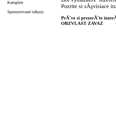
Kategórie
Pozrite si sĂşvisiace in
Sponzorované odkazy
PrĂˇve si prezerĂˇte i
OBZVLAST ZAVAZ