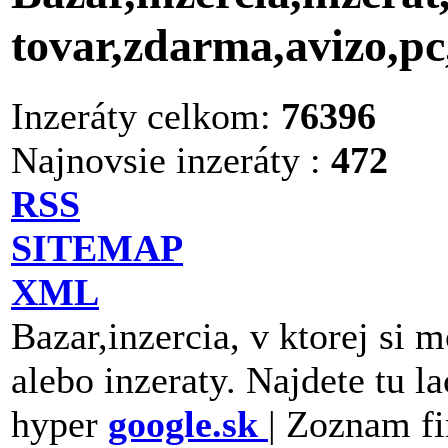
tovar,zdarma,avizo,p
Inzeráty celkom:
76396
Najnovsie inzeráty :
472
RSS
SITEMAP
XML
Bazar,inzercia, v ktorej si 
alebo inzeraty. Najdete tu la
hyper
google.sk
| Zoznam fi