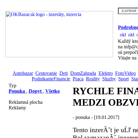
Podrobne
Každý kto
na infp@o
sú prepoč
Vitajte na
Autobazar
Cestovanie
Deti
DomZahrada
Elektro
FotoVideo
PodnikanieFinancie
Praca
Reality
Sluzby
Sport
Sta
Typ
RYCHLE FIN
Ponuka
,
Dopyt
,
Všetko
MEDZI OBZV
Reklamná plocha
Reklamy
- ponuka - [19.01.2017]
Tento inzerĂˇt je uĹľ n
Bol vymazanĂ˝ inzerent