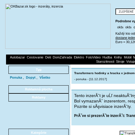
Podrobne vy
Každý kto od
dostane jede
Euro = 30,12
Autobazar
Cestovanie
Deti
DomZahrada
Elektro
FotoVideo
Hudba
Knihy
Mobil
M
Starozitnosti
Stroje
Vstup
Typ
Transformers hodinky a hracka v jednom 
Ponuka
,
Dopyt
,
Všetko
- ponuka - [11.12.2017]
Reklamná plocha
Tento inzerĂˇt je uĹľ neaktuĂˇln
Reklamy
Bol vymazanĂ˝ inzerentom, resp
Pozrite si sĂşvisiace inzerĂˇty.
PrĂˇve si prezerĂˇte inzerĂˇt: Tra
Kategórie